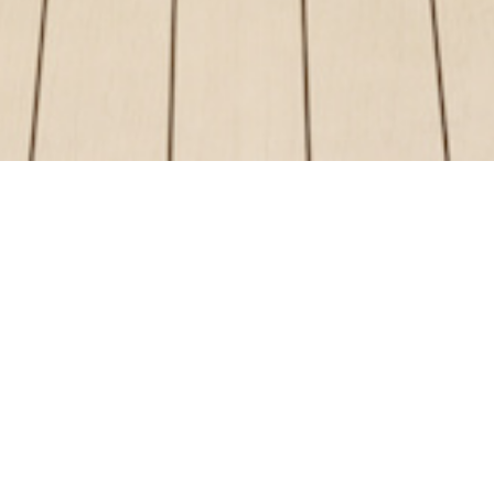
KONTAKT & IMPRESSUM
Beschreiben Sie uns bitte Ihr Anliegen in ein paar
Sätzen.
Wir werden Ihre Nachricht schnellstmöglich
bearbeiten.
Kürzlich wurden uns Probleme mit dem